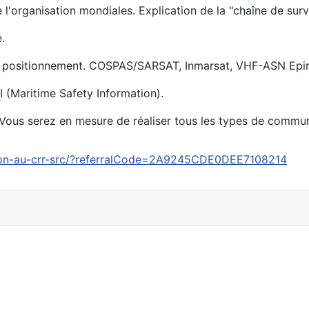
l'organisation mondiales. Explication de la "chaîne de surv
.
de positionnement. COSPAS/SARSAT, Inmarsat, VHF-ASN Epir
(Maritime Safety Information).
us serez en mesure de réaliser tous les types de communi
ion-au-crr-src/?referralCode=2A9245CDE0DEE7108214